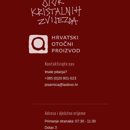
Groblje
Groblje
Kontaktirajte nas
Imate pitanja?
+385 (0)20 801-023
pisarnica@lastovo.hr
Adresa i djelatno vrijeme
Primanje stranaka: 07:30 - 11:30
Dolac 3