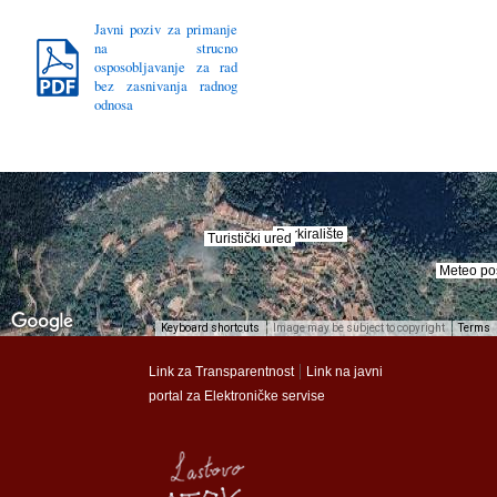
Javni poziv za primanje
na strucno
osposobljavanje za rad
bez zasnivanja radnog
odnosa
Parkiralište
Parkiralište
Turistički ured
Turistički ured
Meteo po
Meteo po
Keyboard shortcuts
Image may be subject to copyright
Terms
munalac
munalac
|
Link za Transparentnost
Link na javni
portal za Elektroničke servise
Općina Lastovo
Općina Lastovo
Dom kulture
Dom kulture
Dječji vrtić
Dječji vrtić