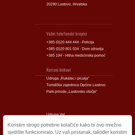
20290 Lastovo, Hrvatska
Važni telefonski brojevi
+385 (0)20 444 444 - Policija
+385 (0)20 801 034 - Dom zdravlja
+385 194 - Hitna medicinska pomoć
Korisni linkovi
Udruga „Rukatac i piculja”
Turistička zajednica Općine Lastovo
Park prirode „Lastovsko otočje”
Udruga Val
Udruga Lastovski Poklad
Koristim strogo potrebne kolačiće kako bi ovo mrežno
sjedište funkcioniralo. Uz vaš pristanak, također koristim