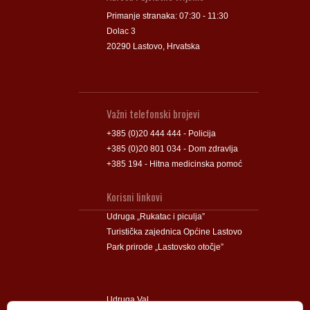
Primanje stranaka: 07:30 - 11:30
Dolac 3
20290 Lastovo, Hrvatska
Važni telefonski brojevi
+385 (0)20 444 444 - Policija
+385 (0)20 801 034 - Dom zdravlja
+385 194 - Hitna medicinska pomoć
Korisni linkovi
Udruga „Rukatac i piculja”
Turistička zajednica Općine Lastovo
Park prirode „Lastovsko otočje”
Udruga Val