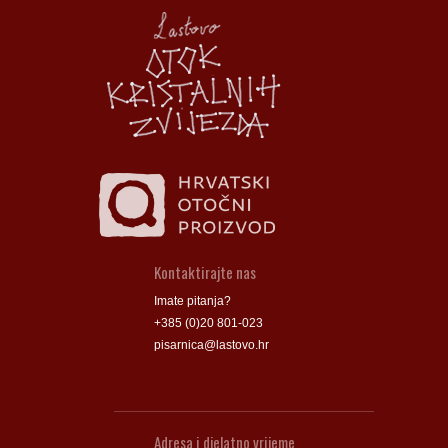
Općina Lastovo
Općina Lastovo
Dom kulture
Dom kulture
Dječji vrtić
Dječji vrtić
Groblje
Groblje
Kontaktirajte nas
Imate pitanja?
+385 (0)20 801-023
pisarnica@lastovo.hr
Adresa i djelatno vrijeme