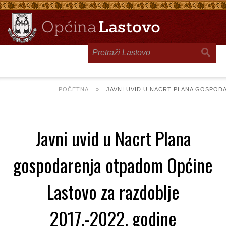
Toggle
navigation
POČETNA
»
JAVNI UVID U NACRT PLANA GOSPOD
Javni uvid u Nacrt Plana
gospodarenja otpadom Općine
Lastovo za razdoblje
2017.-2022. godine