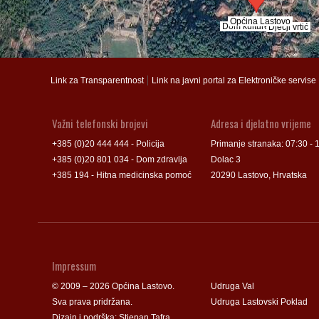
Općina Lastovo
Općina Lastovo
Dom kulture
Dom kulture
Dječji vrtić
Dječji vrtić
Groblje
Groblje
|
Link za Transparentnost
Link na javni portal za Elektroničke servise
Važni telefonski brojevi
Adresa i djelatno vrijeme
+385 (0)20 444 444 - Policija
Primanje stranaka: 07:30 - 
+385 (0)20 801 034 - Dom zdravlja
Dolac 3
+385 194 - Hitna medicinska pomoć
20290 Lastovo, Hrvatska
Impressum
© 2009 – 2026 Općina Lastovo.
Udruga Val
Sva prava pridržana.
Udruga Lastovski Poklad
Dizajn i podrška:
Stjepan Tafra