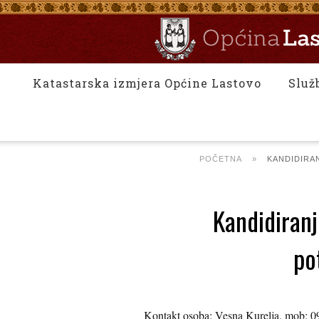
Katastarska izmjera Općine Lastovo
Služ
POČETNA
»
KANDIDIRAN
Kandidiranj
po
Kontakt osoba: Vesna Kurelja, mob: 