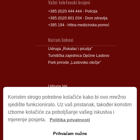
Važni telefonski brojevi
+385 (0)20 444 444 - Policija
+385 (0)20 801 034 - Dom zdravlja
+385 194 - Hitna medicinska pomoć
Korisni linkovi
Udruga „Rukatac i piculja”
Turistička zajednica Općine Lastovo
Park prirode „Lastovsko otočje”
Udruga Val
Udruga Lastovski Poklad
Koristim strogo potrebne kolačiće kako bi ovo mrežno
sjedište funkcioniralo. Uz vaš pristanak, također koristim
izborne kolačiće za poboljšanje vašeg iskustva i
Impressum
mjerenje posjeta.
Politika privatnosti
© 2009 – 2026 Općina Lastovo.
Sva prava pridržana.
Prihvaćam nužne
Dizajn i podrška:
Stjepan Tafra