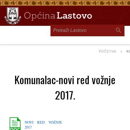
Toggle
navigation
POČETNA
»
K
Komunalac-novi red vožnje
2017.
NOVI RED VOŽNJE
2017