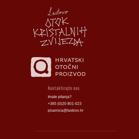
Općina Lastovo
Općina Lastovo
Dom kulture
Dom kulture
Dječji vrtić
Dječji vrtić
Groblje
Groblje
Kontaktirajte nas
Imate pitanja?
+385 (0)20 801-023
pisarnica@lastovo.hr