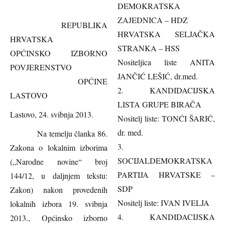
DEMOKRATSKA
ZAJEDNICA – HDZ
REPUBLIKA
HRVATSKA SELJAČKA
HRVATSKA
STRANKA – HSS
OPĆINSKO IZBORNO
Nositeljica liste ANITA
POVJERENSTVO
JANČIĆ LEŠIĆ, dr.med.
OPĆINE
2. KANDIDACIJSKA
LASTOVO
LISTA GRUPE BIRAČA
Lastovo, 24. svibnja 2013.
Nositelj liste: TONĆI ŠARIĆ,
dr. med.
Na temelju članka 86.
3.
Zakona o lokalnim izborima
SOCIJALDEMOKRATSKA
(„Narodne novine“ broj
PARTIJA HRVATSKE –
144/12, u daljnjem tekstu:
SDP
Zakon) nakon provedenih
Nositelj liste: IVAN IVELJA
lokalnih izbora 19. svibnja
4. KANDIDACIJSKA
2013., Općinsko izborno