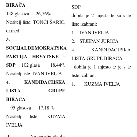
BIRAČA
SDP
148 glasova 26,76%
dobila je 2 mjesta te su s te
Nositelj liste: TONĆI ŠARIĆ,
liste izabrani:
dr.med.
1. IVAN IVELJA
3.
2. STJEPAN JURICA
SOCIJALDEMOKRATSKA
4. KANDIDACIJSKA
PARTIJA HRVATSKE –
LISTA GRUPE BIRAČA
SDP
102 glasa 18,44%
dobila je 1 mjesto te je s te
Nositelj liste: IVAN IVELJA
liste izabran:
4.
KANDIDACIJSKA
1. KUZMA IVELJA
LISTA GRUPE
BIRAČA
95 glasova 17,18 %
Nositelj liste: KUZMA
IVELJA
III. Na temelju članka