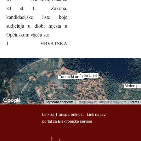
84. st. 1. Zakona,
kandidacijske liste koje
sudjeluju u diobi mjesta u
Općinskom vijeću su:
1. HRVATSKA
Parkiralište
Parkiralište
Turistički ured
Turistički ured
Meteo po
Meteo po
Keyboard shortcuts
Image may be subject to copyright
Terms
munalac
munalac
|
Link za Transparentnost
Link na javni
portal za Elektroničke servise
Općina Lastovo
Općina Lastovo
Dom kulture
Dom kulture
Dječji vrtić
Dječji vrtić