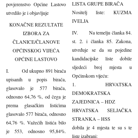
LISTA GRUPE BIRAČA
povjerenstvo Općine Lastovo
Nositelj liste: KUZMA
utvrdilo je i objavljuje
IVELJA
KONAČNE REZULTATE
IV. Na temelju članka 84.
IZBORA ZA
st. 2. i članka 85. Zakona,
ČLANICE/ČLANOVE
utvrđuje se da su pojedine
OPĆINSKOG VIJEĆA
kandidacijske liste dobile
OPĆINE LASTOVO
sljedeći broj mjesta u
I. Od ukupno 891 birača
Općinskom vijeću:
upisanih u popis birača,
1. HRVATSKA
glasovalo je 577 birača,
DEMOKRATSKA
odnosno 64,76 %, od čega je
ZAJEDNICA – HDZ
prema glasačkim listićima
HRVATSKA SELJAČKA
glasovalo 577 birača, odnosno
STRANKA – HSS
64,76 %. Važećih listića bilo
dobila je 4 mjesta te su s te
je 553, odnosno 95,84%.
liste izabrani: