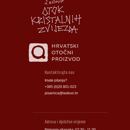
Groblje
Groblje
Kontaktirajte nas
Imate pitanja?
+385 (0)20 801-023
pisarnica@lastovo.hr
Adresa i djelatno vrijeme
Primanje stranaka: 07:30 - 11:30