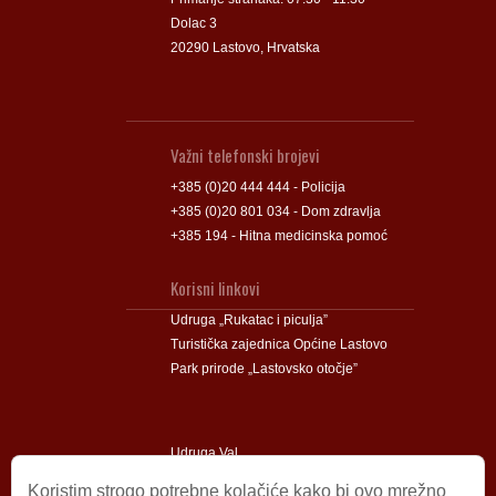
Dolac 3
20290 Lastovo, Hrvatska
Važni telefonski brojevi
+385 (0)20 444 444 - Policija
+385 (0)20 801 034 - Dom zdravlja
+385 194 - Hitna medicinska pomoć
Korisni linkovi
Udruga „Rukatac i piculja”
Turistička zajednica Općine Lastovo
Park prirode „Lastovsko otočje”
Udruga Val
Udruga Lastovski Poklad
Koristim strogo potrebne kolačiće kako bi ovo mrežno