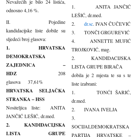
Nevažećih je bilo 24 listića,
1. ANITA JANČIĆ
odnosno 4,16 %.
LEŠIĆ, dr.med.
II. Pojedine
2.
dr.sc
. IVAN ČUČEVIĆ
kandidacijske liste dobile su
3. TONČI GRGUREVIĆ
sljedeći broj glasova:
4. ANNETTE MUFIĆ
1.
HRVATSKA
TROJKOVIĆ, mag.
DEMOKRATSKA
2. KANDIDACIJSKA
ZAJEDNICA –
LISTA GRUPE BIRAČA
HDZ
208
dobila je 2 mjesta te su s te
glasova 37,61%
liste izabrani:
HRVATSKA SELJAČKA
1. TONĆI ŠARIĆ,
STRANKA – HSS
dr.med.
Nositeljica liste: ANITA
2. IVANA IVELJA
JANČIĆ LEŠIĆ, dr.med.
3.
2.
KANDIDACIJSKA
SOCIJALDEMOKRATSKA
LISTA GRUPE
PARTIJA HRVATSKE –