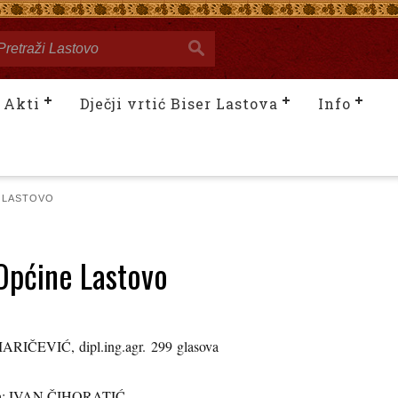
Akti
Dječji vrtić Biser Lastova
Info
E LASTOVO
 Općine Lastovo
ARIČEVIĆ, dipl.ing.agr. 299 glasova
a: IVAN ČIHORATIĆ