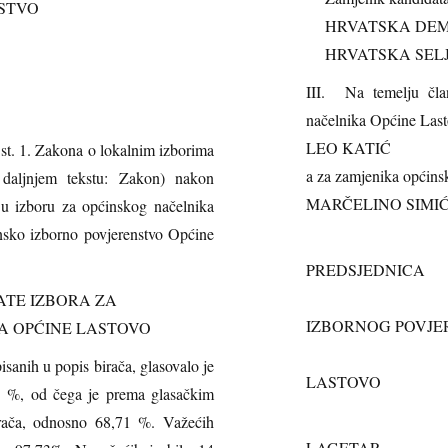
STVO
HRVATSKA DEMO
HRVATSKA SELJ
III. Na temelju čla
načelnika Općine Last
LEO KATIĆ
 1. Zakona o lokalnim izborima
a za zamjenika općins
daljnjem tekstu: Zakon) nakon
MARČELINO SIMI
u izboru za općinskog načelnika
nsko izborno povjerenstvo Općine
PREDSJEDNICA
OPĆ
TE IZBORA ZA
IZBORNOG POVJE
A OPĆINE LASTOVO
OP
sanih u popis birača, glasovalo je
LASTOVO
1 %, od čega je prema glasačkim
M
irača, odnosno 68,71 %. Važećih
LAGETAR