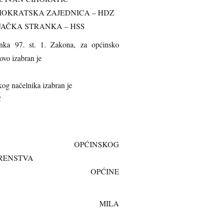
KRATSKA ZAJEDNICA – HDZ
AČKA STRANKA – HSS
nka 97. st. 1. Zakona, za općinsko
ovo izabran je
kog načelnika izabran je
Ć
INSKOG
RENSTVA
ĆINE
ILA