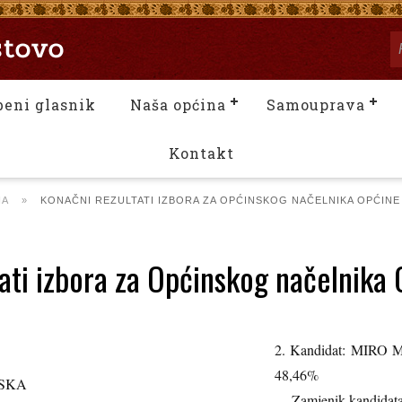
beni glasnik
Naša općina
Samouprava
Kontakt
NA
»
KONAČNI REZULTATI IZBORA ZA OPĆINSKOG NAČELNIKA OPĆIN
ati izbora za Općinskog načelnika
2. Kandidat: MIRO M
48,46%
KA
Zamjenik kandidat