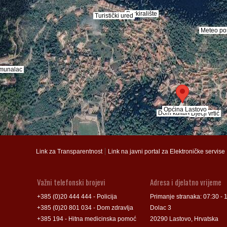
Parkiralište
Parkiralište
Turistički ured
Turistički ured
Meteo po
Meteo po
munalac
munalac
Općina Lastovo
Općina Lastovo
Dom kulture
Dom kulture
Dječji vrtić
Dječji vrtić
Groblje
Groblje
|
Link za Transparentnost
Link na javni portal za Elektroničke servise
Važni telefonski brojevi
Adresa i djelatno vrijeme
+385 (0)20 444 444 - Policija
Primanje stranaka: 07:30 - 
+385 (0)20 801 034 - Dom zdravlja
Dolac 3
+385 194 - Hitna medicinska pomoć
20290 Lastovo, Hrvatska