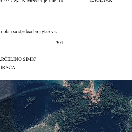
sno 97,73%. Nevažećih je bilo 14
dobili su sljedeći broj glasova:
: LEO KATIĆ 304
MARČELINO SIMIĆ
IRAČA