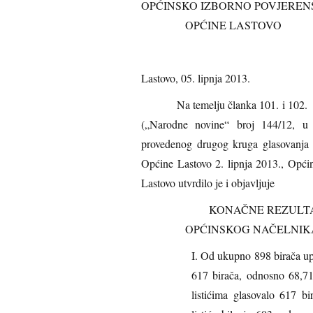
OPĆINSKO IZBORNO POVJEREN
OPĆINE LASTOVO
Lastovo, 05. lipnja 2013.
Na temelju članka 101. i 102. st.
(„Narodne novine“ broj 144/12, u 
provedenog drugog kruga glasovanja 
Općine Lastovo 2. lipnja 2013., Opći
Lastovo utvrdilo je i objavljuje
KONAČNE REZULTA
OPĆINSKOG NAČELNIK
I. Od ukupno 898 birača upi
617 birača, odnosno 68,7
listićima glasovalo 617 b