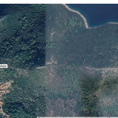
staja
staja