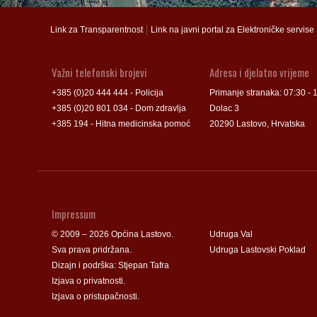
Groblje
Groblje
|
Link za Transparentnost
Link na javni portal za Elektroničke servise
Važni telefonski brojevi
Adresa i djelatno vrijeme
+385 (0)20 444 444 - Policija
Primanje stranaka: 07:30 - 
+385 (0)20 801 034 - Dom zdravlja
Dolac 3
+385 194 - Hitna medicinska pomoć
20290 Lastovo, Hrvatska
Impressum
© 2009 – 2026 Općina Lastovo.
Udruga Val
Sva prava pridržana.
Udruga Lastovski Poklad
Dizajn i podrška:
Stjepan Tafra
Izjava o privatnosti
.
Izjava o pristupačnosti
.