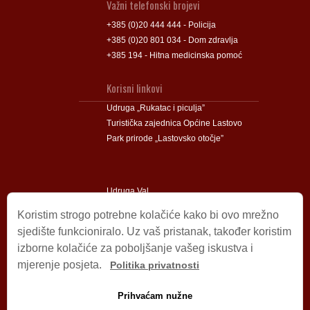
Važni telefonski brojevi
+385 (0)20 444 444 - Policija
+385 (0)20 801 034 - Dom zdravlja
+385 194 - Hitna medicinska pomoć
Korisni linkovi
Udruga „Rukatac i piculja”
Turistička zajednica Općine Lastovo
Park prirode „Lastovsko otočje”
Udruga Val
Udruga Lastovski Poklad
Koristim strogo potrebne kolačiće kako bi ovo mrežno
sjedište funkcioniralo. Uz vaš pristanak, također koristim
izborne kolačiće za poboljšanje vašeg iskustva i
Impressum
mjerenje posjeta.
Politika privatnosti
© 2009 – 2026 Općina Lastovo.
Sva prava pridržana.
Prihvaćam nužne
Dizajn i podrška:
Stjepan Tafra