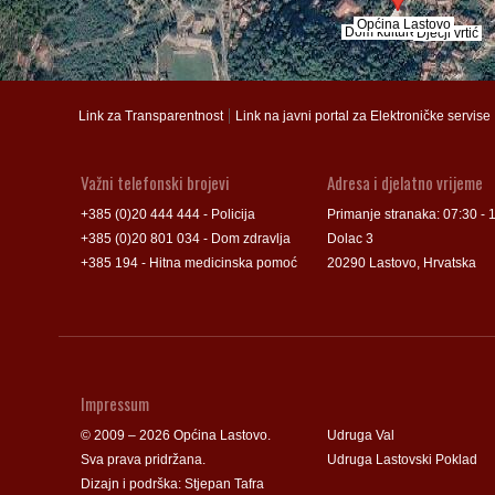
Općina Lastovo
Općina Lastovo
Dom kulture
Dom kulture
Dječji vrtić
Dječji vrtić
Groblje
Groblje
|
Link za Transparentnost
Link na javni portal za Elektroničke servise
Važni telefonski brojevi
Adresa i djelatno vrijeme
+385 (0)20 444 444 - Policija
Primanje stranaka: 07:30 - 
+385 (0)20 801 034 - Dom zdravlja
Dolac 3
+385 194 - Hitna medicinska pomoć
20290 Lastovo, Hrvatska
Impressum
© 2009 – 2026 Općina Lastovo.
Udruga Val
Sva prava pridržana.
Udruga Lastovski Poklad
Dizajn i podrška:
Stjepan Tafra