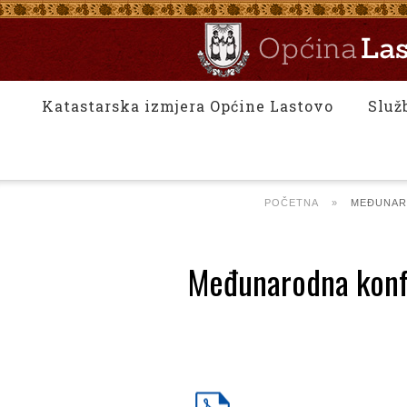
Katastarska izmjera Općine Lastovo
Služ
POČETNA
»
MEĐUNARO
Međunarodna konfer