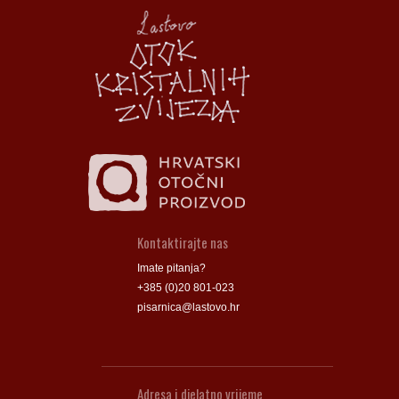
Općina Lastovo
Općina Lastovo
Dom kulture
Dom kulture
Dječji vrtić
Dječji vrtić
Groblje
Groblje
Kontaktirajte nas
Imate pitanja?
+385 (0)20 801-023
pisarnica@lastovo.hr
Adresa i djelatno vrijeme