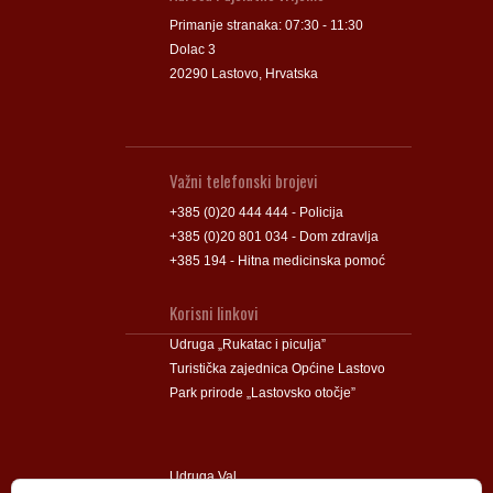
Primanje stranaka: 07:30 - 11:30
Dolac 3
20290 Lastovo, Hrvatska
Važni telefonski brojevi
+385 (0)20 444 444 - Policija
+385 (0)20 801 034 - Dom zdravlja
+385 194 - Hitna medicinska pomoć
Korisni linkovi
Udruga „Rukatac i piculja”
Turistička zajednica Općine Lastovo
Park prirode „Lastovsko otočje”
Udruga Val