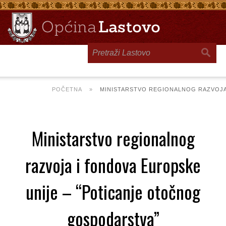
Toggle
navigation
POČETNA
»
MINISTARSTVO REGIONALNOG RAZVOJA
Ministarstvo regionalnog
razvoja i fondova Europske
unije – “Poticanje otočnog
gospodarstva”