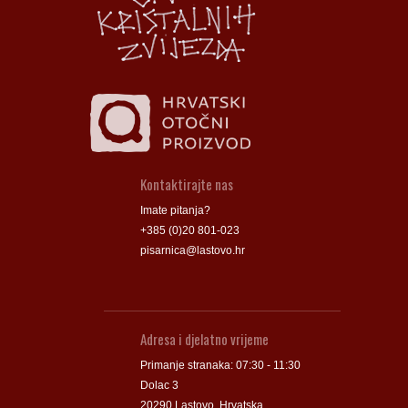
Groblje
Groblje
Kontaktirajte nas
Imate pitanja?
+385 (0)20 801-023
pisarnica@lastovo.hr
Adresa i djelatno vrijeme
Primanje stranaka: 07:30 - 11:30
Dolac 3
20290 Lastovo, Hrvatska