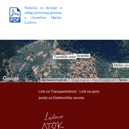
Natječaj za davanje u
zakup poslovnog prostora
u vlasništvu Općine
Lastovo
Parkiralište
Parkiralište
Turistički ured
Turistički ured
Meteo po
Meteo po
Keyboard shortcuts
Image may be subject to copyright
Terms
munalac
munalac
|
Link za Transparentnost
Link na javni
portal za Elektroničke servise
Općina Lastovo
Općina Lastovo
Dom kulture
Dom kulture
Dječji vrtić
Dječji vrtić