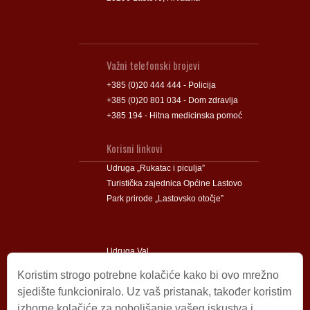
Važni telefonski brojevi
+385 (0)20 444 444 - Policija
+385 (0)20 801 034 - Dom zdravlja
+385 194 - Hitna medicinska pomoć
Korisni linkovi
Udruga „Rukatac i piculja”
Turistička zajednica Općine Lastovo
Park prirode „Lastovsko otočje”
Udruga Val
Udruga Lastovski Poklad
Koristim strogo potrebne kolačiće kako bi ovo mrežno
sjedište funkcioniralo. Uz vaš pristanak, također koristim
izborne kolačiće za poboljšanje vašeg iskustva i