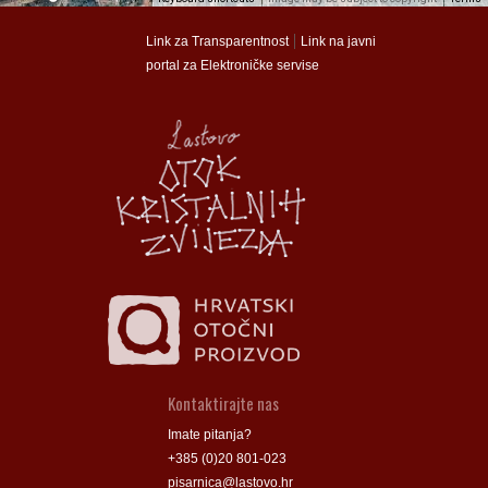
munalac
munalac
|
Link za Transparentnost
Link na javni
portal za Elektroničke servise
Općina Lastovo
Općina Lastovo
Dom kulture
Dom kulture
Dječji vrtić
Dječji vrtić
Groblje
Groblje
Kontaktirajte nas
Imate pitanja?
+385 (0)20 801-023
pisarnica@lastovo.hr