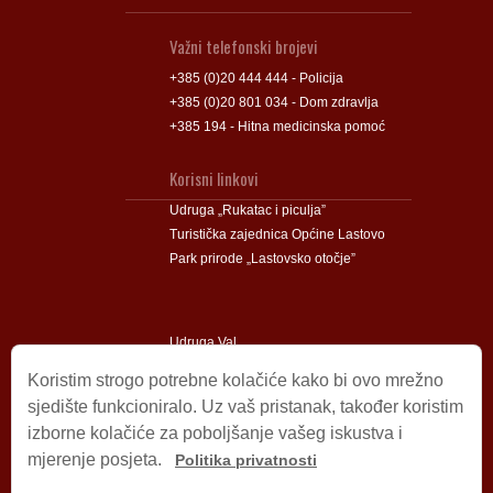
Važni telefonski brojevi
+385 (0)20 444 444 - Policija
+385 (0)20 801 034 - Dom zdravlja
+385 194 - Hitna medicinska pomoć
Korisni linkovi
Udruga „Rukatac i piculja”
Turistička zajednica Općine Lastovo
Park prirode „Lastovsko otočje”
Udruga Val
Udruga Lastovski Poklad
Koristim strogo potrebne kolačiće kako bi ovo mrežno
sjedište funkcioniralo. Uz vaš pristanak, također koristim
izborne kolačiće za poboljšanje vašeg iskustva i
Impressum
mjerenje posjeta.
Politika privatnosti
© 2009 – 2026 Općina Lastovo.