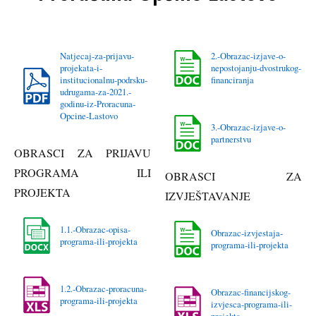
Natjecaj-za-prijavu-
2.-Obrazac-izjave-o-
projekata-i-
nepostojanju-dvostrukog-
institucionalnu-podrsku-
financiranja
udrugama-za-2021.-
godinu-iz-Proracuna-
Opcine-Lastovo
3.-Obrazac-izjave-o-
partnerstvu
OBRASCI ZA PRIJAVU
PROGRAMA ILI
OBRASCI ZA
PROJEKTA
IZVJEŠTAVANJE
1.1.-Obrazac-opisa-
Obrazac-izvjestaja-
programa-ili-projekta
programa-ili-projekta
1.2.-Obrazac-proracuna-
Obrazac-financijskog-
programa-ili-projekta
izvjesca-programa-ili-
projekta