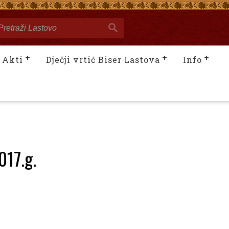
Akti
Dječji vrtić Biser Lastova
Info
017.g.