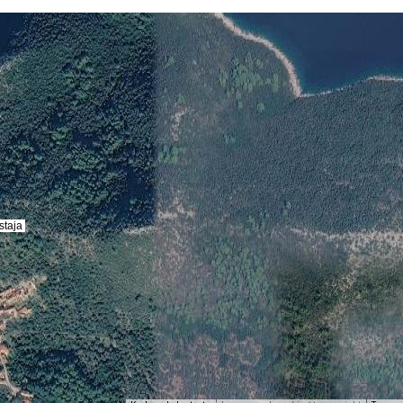
staja
staja