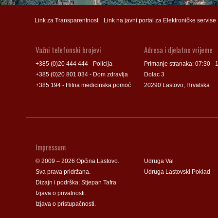
Groblje
Groblje
|
Link za Transparentnost
Link na javni portal za Elektroničke servise
Važni telefonski brojevi
Adresa i djelatno vrijeme
+385 (0)20 444 444 - Policija
Primanje stranaka: 07:30 - 
+385 (0)20 801 034 - Dom zdravlja
Dolac 3
+385 194 - Hitna medicinska pomoć
20290 Lastovo, Hrvatska
Impressum
© 2009 – 2026 Općina Lastovo.
Udruga Val
Sva prava pridržana.
Udruga Lastovski Poklad
Dizajn i podrška:
Stjepan Tafra
Izjava o privatnosti
.
Izjava o pristupačnosti
.