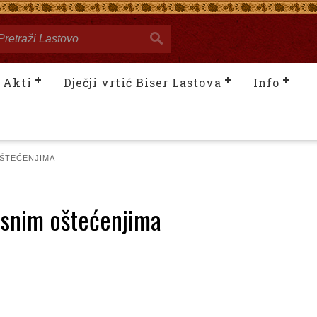
Akti
Dječji vrtić Biser Lastova
Info
OŠTEĆENJIMA
lesnim oštećenjima