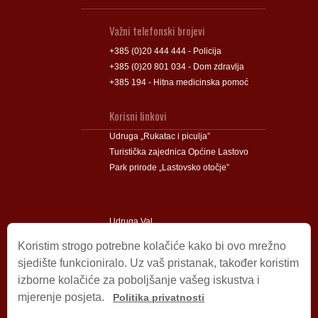
Važni telefonski brojevi
+385 (0)20 444 444 - Policija
+385 (0)20 801 034 - Dom zdravlja
+385 194 - Hitna medicinska pomoć
Korisni linkovi
Udruga „Rukatac i piculja”
Turistička zajednica Općine Lastovo
Park prirode „Lastovsko otočje”
Udruga Val
Udruga Lastovski Poklad
Koristim strogo potrebne kolačiće kako bi ovo mrežno
sjedište funkcioniralo. Uz vaš pristanak, također koristim
izborne kolačiće za poboljšanje vašeg iskustva i
Impressum
mjerenje posjeta.
Politika privatnosti
© 2009 – 2026 Općina Lastovo.