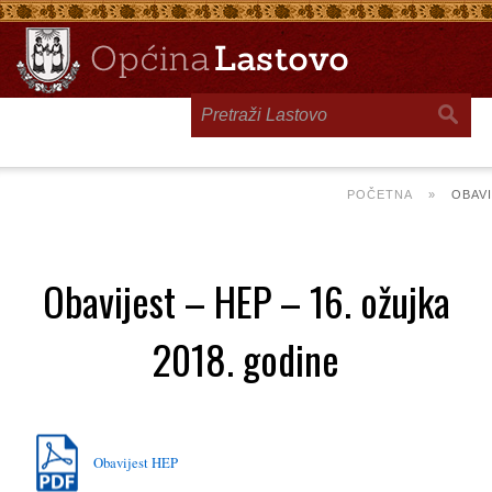
Toggle
navigation
POČETNA
»
OBAVI
Obavijest – HEP – 16. ožujka
2018. godine
Obavijest HEP