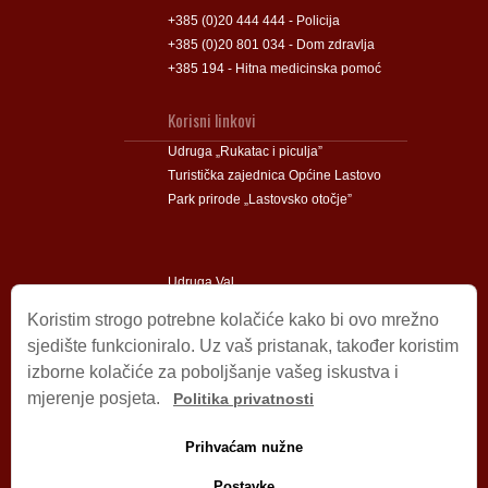
+385 (0)20 444 444 - Policija
+385 (0)20 801 034 - Dom zdravlja
+385 194 - Hitna medicinska pomoć
Korisni linkovi
Udruga „Rukatac i piculja”
Turistička zajednica Općine Lastovo
Park prirode „Lastovsko otočje”
Udruga Val
Udruga Lastovski Poklad
Koristim strogo potrebne kolačiće kako bi ovo mrežno
sjedište funkcioniralo. Uz vaš pristanak, također koristim
izborne kolačiće za poboljšanje vašeg iskustva i
Impressum
mjerenje posjeta.
Politika privatnosti
© 2009 – 2026 Općina Lastovo.
Sva prava pridržana.
Prihvaćam nužne
Dizajn i podrška:
Stjepan Tafra
Izjava o privatnosti
.
Postavke