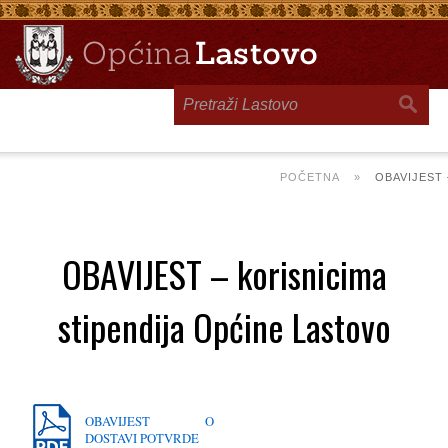
Toggle
navigation
POČETNA
»
OBAVIJEST 
OBAVIJEST – korisnicima
stipendija Općine Lastovo
OBAVIJEST O
DOSTAVI POTVRDE