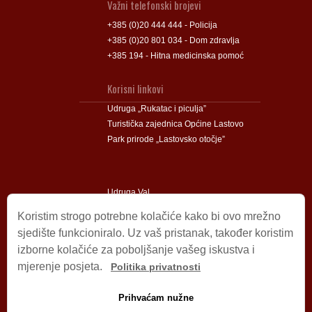
Važni telefonski brojevi
+385 (0)20 444 444 - Policija
+385 (0)20 801 034 - Dom zdravlja
+385 194 - Hitna medicinska pomoć
Korisni linkovi
Udruga „Rukatac i piculja”
Turistička zajednica Općine Lastovo
Park prirode „Lastovsko otočje”
Udruga Val
Udruga Lastovski Poklad
Koristim strogo potrebne kolačiće kako bi ovo mrežno
sjedište funkcioniralo. Uz vaš pristanak, također koristim
izborne kolačiće za poboljšanje vašeg iskustva i
Impressum
mjerenje posjeta.
Politika privatnosti
© 2009 – 2026 Općina Lastovo.
Sva prava pridržana.
Prihvaćam nužne
Dizajn i podrška:
Stjepan Tafra