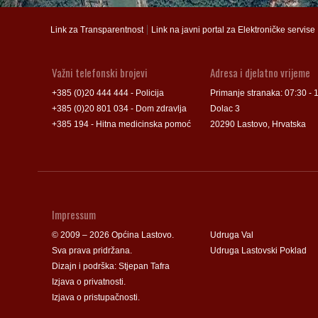
Groblje
Groblje
|
Link za Transparentnost
Link na javni portal za Elektroničke servise
Važni telefonski brojevi
Adresa i djelatno vrijeme
+385 (0)20 444 444 - Policija
Primanje stranaka: 07:30 - 
+385 (0)20 801 034 - Dom zdravlja
Dolac 3
+385 194 - Hitna medicinska pomoć
20290 Lastovo, Hrvatska
Impressum
© 2009 – 2026 Općina Lastovo.
Udruga Val
Sva prava pridržana.
Udruga Lastovski Poklad
Dizajn i podrška:
Stjepan Tafra
Izjava o privatnosti
.
Izjava o pristupačnosti
.