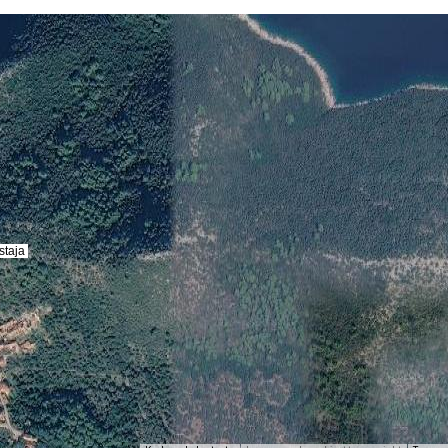
staja
staja