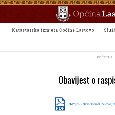
Katastarska izmjera Općine Lastovo
Služ
POČETNA
Obavijest o raspi
obavijest-izbori-nacionalne-manji