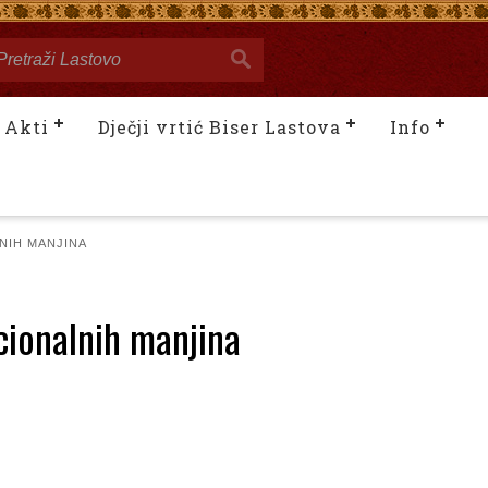
Akti
Dječji vrtić Biser Lastova
Info
NIH MANJINA
acionalnih manjina