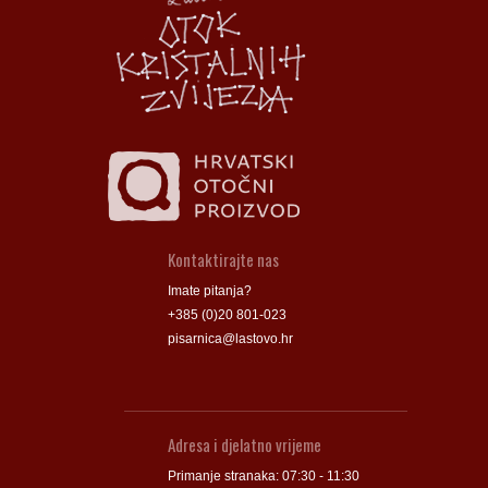
Groblje
Groblje
Kontaktirajte nas
Imate pitanja?
+385 (0)20 801-023
pisarnica@lastovo.hr
Adresa i djelatno vrijeme
Primanje stranaka: 07:30 - 11:30