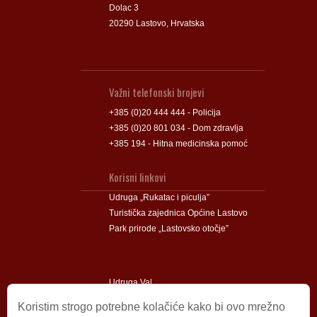
Dolac 3
20290 Lastovo, Hrvatska
Važni telefonski brojevi
+385 (0)20 444 444 - Policija
+385 (0)20 801 034 - Dom zdravlja
+385 194 - Hitna medicinska pomoć
Korisni linkovi
Udruga „Rukatac i piculja”
Turistička zajednica Općine Lastovo
Park prirode „Lastovsko otočje”
Udruga Val
Udruga Lastovski Poklad
Koristim strogo potrebne kolačiće kako bi ovo mrežno