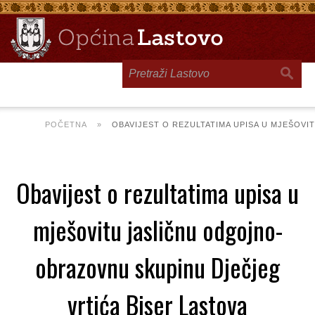
Toggle
navigation
POČETNA
»
OBAVIJEST O REZULTATIMA UPISA U MJEŠOV
Obavijest o rezultatima upisa u
mješovitu jasličnu odgojno-
obrazovnu skupinu Dječjeg
vrtića Biser Lastova