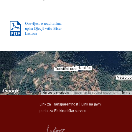
Obavijest-o-rezultatima-
upisa-Djecji-vrtic-Biser-
Lastova
Parkiralište
Parkiralište
Turistički ured
Turistički ured
Meteo po
Meteo po
Keyboard shortcuts
Image may be subject to copyright
Terms
munalac
munalac
|
Link za Transparentnost
Link na javni
portal za Elektroničke servise
Općina Lastovo
Općina Lastovo
Dom kulture
Dom kulture
Dječji vrtić
Dječji vrtić