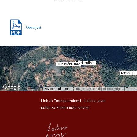
Obavijest
Parkiralište
Parkiralište
Turistički ured
Turistički ured
Meteo po
Meteo po
Keyboard shortcuts
Image may be subject to copyright
Terms
munalac
munalac
|
Link za Transparentnost
Link na javni
portal za Elektroničke servise
Općina Lastovo
Općina Lastovo
Dom kulture
Dom kulture
Dječji vrtić
Dječji vrtić