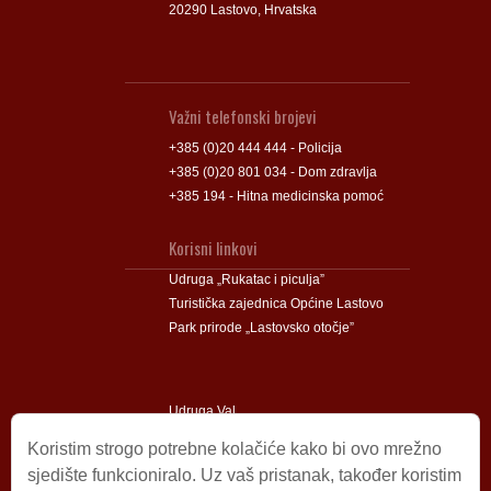
20290 Lastovo, Hrvatska
Važni telefonski brojevi
+385 (0)20 444 444 - Policija
+385 (0)20 801 034 - Dom zdravlja
+385 194 - Hitna medicinska pomoć
Korisni linkovi
Udruga „Rukatac i piculja”
Turistička zajednica Općine Lastovo
Park prirode „Lastovsko otočje”
Udruga Val
Udruga Lastovski Poklad
Koristim strogo potrebne kolačiće kako bi ovo mrežno
sjedište funkcioniralo. Uz vaš pristanak, također koristim