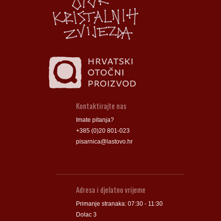
Groblje
Groblje
Kontaktirajte nas
Imate pitanja?
+385 (0)20 801-023
pisarnica@lastovo.hr
Adresa i djelatno vrijeme
Primanje stranaka: 07:30 - 11:30
Dolac 3