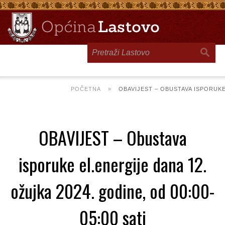
Toggle
navigation
POČETNA
»
OBAVIJEST – OBUSTAVA ISPORUKE 
OBAVIJEST – Obustava
isporuke el.energije dana 12.
ožujka 2024. godine, od 00:00-
05:00 sati