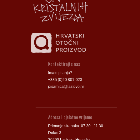
Groblje
Groblje
Kontaktirajte nas
Imate pitanja?
+385 (0)20 801-023
pisarnica@lastovo.hr
Adresa i djelatno vrijeme
Primanje stranaka: 07:30 - 11:30
Dolac 3
20290 Lastovo, Hrvatska