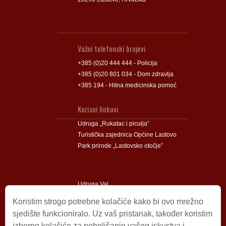
Važni telefonski brojevi
+385 (0)20 444 444 - Policija
+385 (0)20 801 034 - Dom zdravlja
+385 194 - Hitna medicinska pomoć
Korisni linkovi
Udruga „Rukatac i piculja”
Turistička zajednica Općine Lastovo
Park prirode „Lastovsko otočje”
Udruga Val
Udruga Lastovski Poklad
Koristim strogo potrebne kolačiće kako bi ovo mrežno
sjedište funkcioniralo. Uz vaš pristanak, također koristim
izborne kolačiće za poboljšanje vašeg iskustva i