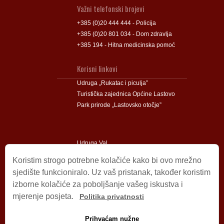
Važni telefonski brojevi
+385 (0)20 444 444 - Policija
+385 (0)20 801 034 - Dom zdravlja
+385 194 - Hitna medicinska pomoć
Korisni linkovi
Udruga „Rukatac i piculja”
Turistička zajednica Općine Lastovo
Park prirode „Lastovsko otočje”
Udruga Val
Udruga Lastovski Poklad
Koristim strogo potrebne kolačiće kako bi ovo mrežno
sjedište funkcioniralo. Uz vaš pristanak, također koristim
izborne kolačiće za poboljšanje vašeg iskustva i
Impressum
mjerenje posjeta.
Politika privatnosti
© 2009 – 2026 Općina Lastovo.
Sva prava pridržana.
Prihvaćam nužne