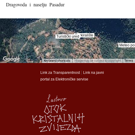
Dragovoda i naselju Pasadur
Parkiralište
Parkiralište
Turistički ured
Turistički ured
Meteo po
Meteo po
Keyboard shortcuts
Image may be subject to copyright
Terms
munalac
munalac
|
Link za Transparentnost
Link na javni
portal za Elektroničke servise
Općina Lastovo
Općina Lastovo
Dom kulture
Dom kulture
Dječji vrtić
Dječji vrtić
Groblje
Groblje