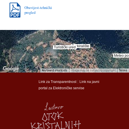
Obavijest-tehnički
pregled
Parkiralište
Parkiralište
Turistički ured
Turistički ured
Meteo po
Meteo po
Keyboard shortcuts
Image may be subject to copyright
Terms
munalac
munalac
|
Link za Transparentnost
Link na javni
portal za Elektroničke servise
Općina Lastovo
Općina Lastovo
Dom kulture
Dom kulture
Dječji vrtić
Dječji vrtić
Groblje
Groblje