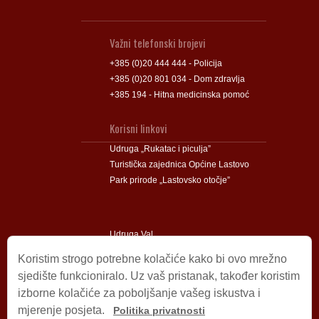
Važni telefonski brojevi
+385 (0)20 444 444 - Policija
+385 (0)20 801 034 - Dom zdravlja
+385 194 - Hitna medicinska pomoć
Korisni linkovi
Udruga „Rukatac i piculja”
Turistička zajednica Općine Lastovo
Park prirode „Lastovsko otočje”
Udruga Val
Udruga Lastovski Poklad
Koristim strogo potrebne kolačiće kako bi ovo mrežno
sjedište funkcioniralo. Uz vaš pristanak, također koristim
izborne kolačiće za poboljšanje vašeg iskustva i
Impressum
mjerenje posjeta.
Politika privatnosti