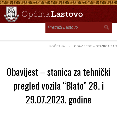
Toggle
navigation
POČETNA
»
OBAVIJEST – STANICA ZA T
Obavijest – stanica za tehnički
pregled vozila “Blato” 28. i
29.07.2023. godine