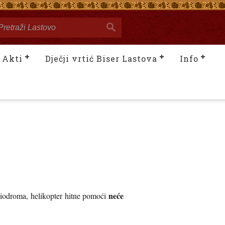
Akti
Dječji vrtić Biser Lastova
Info
neće
liodroma, helikopter hitne pomoći