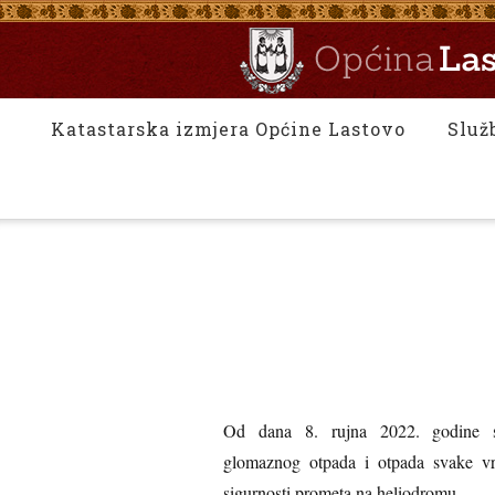
Katastarska izmjera Općine Lastovo
Služ
Od dana 8. rujna 2022. godine st
glomaznog otpada i otpada svake vrs
sigurnosti prometa na heliodromu.