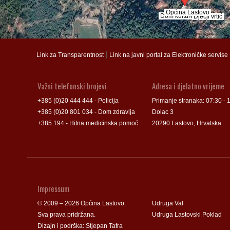
Općina Lastovo
Općina Lastovo
Dom kulture
Dom kulture
Dječji vrtić
Dječji vrtić
Groblje
Groblje
|
Link za Transparentnost
Link na javni portal za Elektroničke servise
Važni telefonski brojevi
Adresa i djelatno vrijeme
+385 (0)20 444 444 - Policija
Primanje stranaka: 07:30 - 
+385 (0)20 801 034 - Dom zdravlja
Dolac 3
+385 194 - Hitna medicinska pomoć
20290 Lastovo, Hrvatska
Impressum
© 2009 – 2026 Općina Lastovo.
Udruga Val
Sva prava pridržana.
Udruga Lastovski Poklad
Dizajn i podrška:
Stjepan Tafra