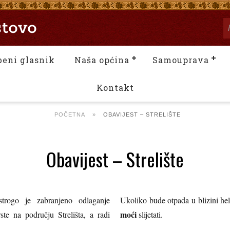
beni glasnik
Naša općina
Samouprava
Kontakt
POČETNA
»
OBAVIJEST – STRELIŠTE
Obavijest – Strelište
rogo je zabranjeno odlaganje
Ukoliko bude otpada u blizini he
moći
te na području Strelišta, a radi
slijetati.