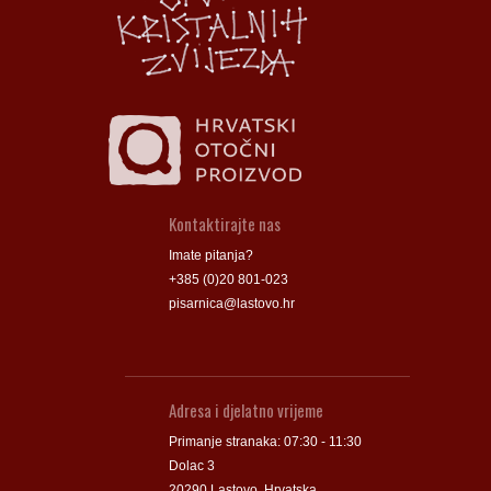
Groblje
Groblje
Kontaktirajte nas
Imate pitanja?
+385 (0)20 801-023
pisarnica@lastovo.hr
Adresa i djelatno vrijeme
Primanje stranaka: 07:30 - 11:30
Dolac 3
20290 Lastovo, Hrvatska