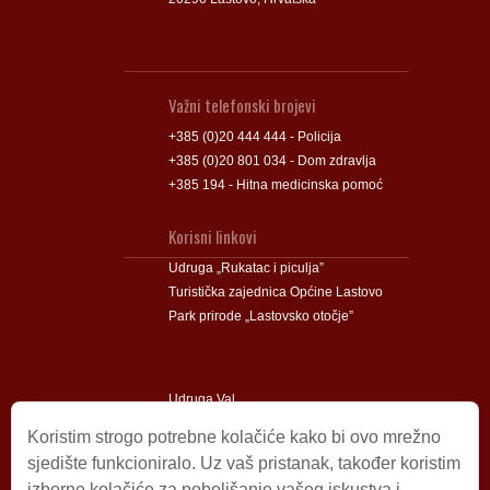
Važni telefonski brojevi
+385 (0)20 444 444 - Policija
+385 (0)20 801 034 - Dom zdravlja
+385 194 - Hitna medicinska pomoć
Korisni linkovi
Udruga „Rukatac i piculja”
Turistička zajednica Općine Lastovo
Park prirode „Lastovsko otočje”
Udruga Val
Udruga Lastovski Poklad
Koristim strogo potrebne kolačiće kako bi ovo mrežno
sjedište funkcioniralo. Uz vaš pristanak, također koristim
izborne kolačiće za poboljšanje vašeg iskustva i