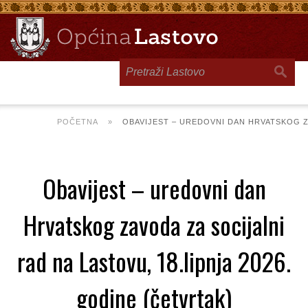
Toggle
navigation
POČETNA
»
OBAVIJEST – UREDOVNI DAN HRVATSKOG ZA
Obavijest – uredovni dan
Hrvatskog zavoda za socijalni
rad na Lastovu, 18.lipnja 2026.
godine (četvrtak)