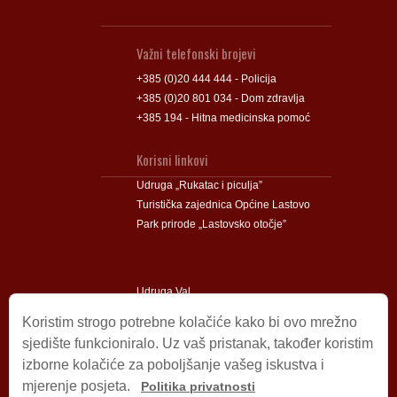
Važni telefonski brojevi
+385 (0)20 444 444 - Policija
+385 (0)20 801 034 - Dom zdravlja
+385 194 - Hitna medicinska pomoć
Korisni linkovi
Udruga „Rukatac i piculja”
Turistička zajednica Općine Lastovo
Park prirode „Lastovsko otočje”
Udruga Val
Udruga Lastovski Poklad
Koristim strogo potrebne kolačiće kako bi ovo mrežno
sjedište funkcioniralo. Uz vaš pristanak, također koristim
izborne kolačiće za poboljšanje vašeg iskustva i
Impressum
mjerenje posjeta.
Politika privatnosti