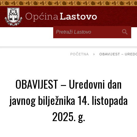
Toggle
navigation
POČETNA
»
OBAVIJEST – UREDO
OBAVIJEST – Uredovni dan
javnog bilježnika 14. listopada
2025. g.