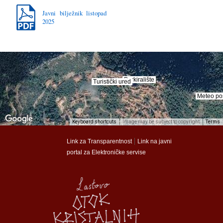
Javni bilježnik listopad
2025
Parkiralište
Parkiralište
Turistički ured
Turistički ured
Meteo po
Meteo po
Keyboard shortcuts
Image may be subject to copyright
Terms
munalac
munalac
|
Link za Transparentnost
Link na javni
portal za Elektroničke servise
Općina Lastovo
Općina Lastovo
Dom kulture
Dom kulture
Dječji vrtić
Dječji vrtić
Groblje
Groblje