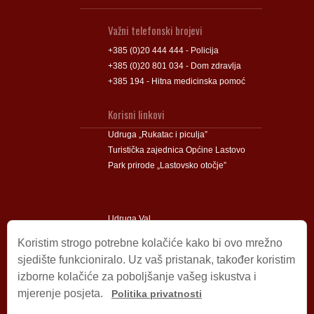
Važni telefonski brojevi
+385 (0)20 444 444 - Policija
+385 (0)20 801 034 - Dom zdravlja
+385 194 - Hitna medicinska pomoć
Korisni linkovi
Udruga „Rukatac i piculja”
Turistička zajednica Općine Lastovo
Park prirode „Lastovsko otočje”
Udruga Val
Udruga Lastovski Poklad
Koristim strogo potrebne kolačiće kako bi ovo mrežno
sjedište funkcioniralo. Uz vaš pristanak, također koristim
izborne kolačiće za poboljšanje vašeg iskustva i
Impressum
mjerenje posjeta.
Politika privatnosti
© 2009 – 2026 Općina Lastovo.