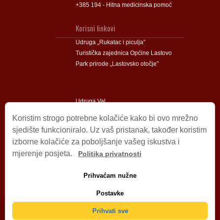
+385 194 - Hitna medicinska pomoć
Korisni linkovi
Udruga „Rukatac i piculja”
Turistička zajednica Općine Lastovo
Park prirode „Lastovsko otočje”
Udruga Val
Udruga Lastovski Poklad
Koristim strogo potrebne kolačiće kako bi ovo mrežno
sjedište funkcioniralo. Uz vaš pristanak, također koristim
izborne kolačiće za poboljšanje vašeg iskustva i
Impressum
mjerenje posjeta.
Politika privatnosti
© 2009 – 2026 Općina Lastovo.
Sva prava pridržana.
Prihvaćam nužne
Dizajn i podrška:
Stjepan Tafra
Izjava o privatnosti
.
Postavke
Izjava o pristupačnosti
.
Prihvati sve