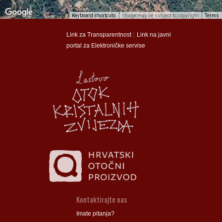
Keyboard shortcuts
Image may be subject to copyright
Terms
munalac
munalac
|
Link za Transparentnost
Link na javni
portal za Elektroničke servise
Općina Lastovo
Općina Lastovo
Dom kulture
Dom kulture
Dječji vrtić
Dječji vrtić
Groblje
Groblje
Kontaktirajte nas
Imate pitanja?