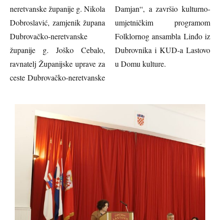
neretvanske županije g. Nikola
Damjan“, a završio kulturno-
Dobroslavić, zamjenik župana
umjetničkim programom
Dubrovačko-neretvanske
Folklornog ansambla Linđo iz
županije g. Joško Cebalo,
Dubrovnika i KUD-a Lastovo
ravnatelj Županijske uprave za
u Domu kulture.
ceste Dubrovačko-neretvanske