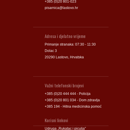
+385 (0)20 801-023
pisarnica@lastovo.hr
Adresa i djelatno vrijeme
Primanje stranaka: 07:30 - 11:30
Dolac 3
20290 Lastovo, Hrvatska
Važni telefonski brojevi
+385 (0)20 444 444 - Policija
+385 (0)20 801 034 - Dom zdravlja
+385 194 - Hitna medicinska pomoć
Korisni linkovi
Udruga „Rukatac i piculja”