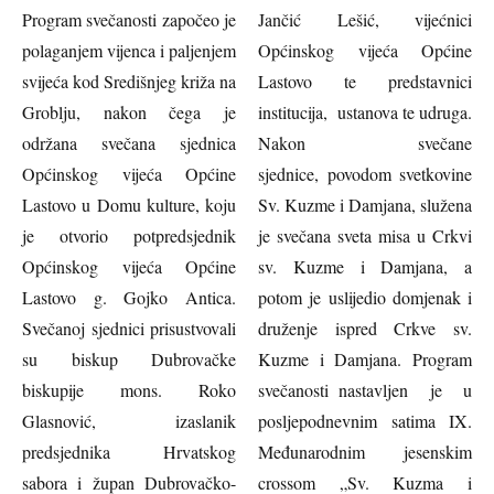
Program svečanosti započeo je
Jančić Lešić, vijećnici
polaganjem vijenca i paljenjem
Općinskog vijeća Općine
svijeća kod Središnjeg križa na
Lastovo te predstavnici
Groblju, nakon čega je
institucija, ustanova te udruga.
održana svečana sjednica
Nakon svečane
Općinskog vijeća Općine
sjednice, povodom svetkovine
Lastovo u Domu kulture, koju
Sv. Kuzme i Damjana, služena
je otvorio potpredsjednik
je svečana sveta misa u Crkvi
Općinskog vijeća Općine
sv. Kuzme i Damjana, a
Lastovo g. Gojko Antica.
potom je uslijedio domjenak i
Svečanoj sjednici prisustvovali
druženje ispred Crkve sv.
su biskup Dubrovačke
Kuzme i Damjana. Program
biskupije mons. Roko
svečanosti nastavljen je u
Glasnović, izaslanik
posljepodnevnim satima IX.
predsjednika Hrvatskog
Međunarodnim jesenskim
sabora i župan Dubrovačko-
crossom „Sv. Kuzma i