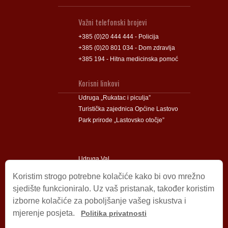
Važni telefonski brojevi
+385 (0)20 444 444 - Policija
+385 (0)20 801 034 - Dom zdravlja
+385 194 - Hitna medicinska pomoć
Korisni linkovi
Udruga „Rukatac i piculja”
Turistička zajednica Općine Lastovo
Park prirode „Lastovsko otočje”
Udruga Val
Udruga Lastovski Poklad
Koristim strogo potrebne kolačiće kako bi ovo mrežno
sjedište funkcioniralo. Uz vaš pristanak, također koristim
izborne kolačiće za poboljšanje vašeg iskustva i
Impressum
mjerenje posjeta.
Politika privatnosti
© 2009 – 2026 Općina Lastovo.