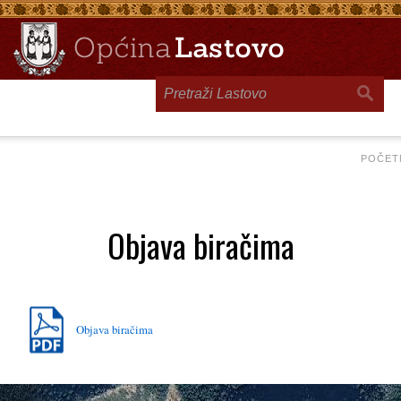
Toggle
navigation
POČET
Objava biračima
Objava biračima