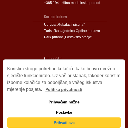
+385 194 - Hitna medicinska pomoć
Korisni linkovi
Udruga „Rukatac i piculja”
Turistička zajednica Općine Lastovo
Park prirode „Lastovsko otočje”
Udruga Val
Udruga Lastovski Poklad
Koristim strogo potrebne kolačiće kako bi ovo mrežno
sjedište funkcioniralo. Uz vaš pristanak, također koristim
izborne kolačiće za poboljšanje vašeg iskustva i
Impressum
mjerenje posjeta.
Politika privatnosti
© 2009 – 2026 Općina Lastovo.
Sva prava pridržana.
Prihvaćam nužne
Dizajn i podrška:
Stjepan Tafra
Izjava o privatnosti
.
Postavke
Izjava o pristupačnosti
.
Prihvati sve