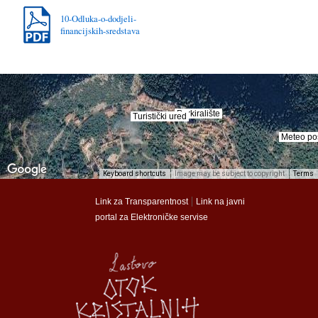
10-Odluka-o-dodjeli-
financijskih-sredstava
Parkiralište
Parkiralište
Turistički ured
Turistički ured
Meteo po
Meteo po
Keyboard shortcuts
Image may be subject to copyright
Terms
munalac
munalac
|
Link za Transparentnost
Link na javni
portal za Elektroničke servise
Općina Lastovo
Općina Lastovo
Dom kulture
Dom kulture
Dječji vrtić
Dječji vrtić
Groblje
Groblje