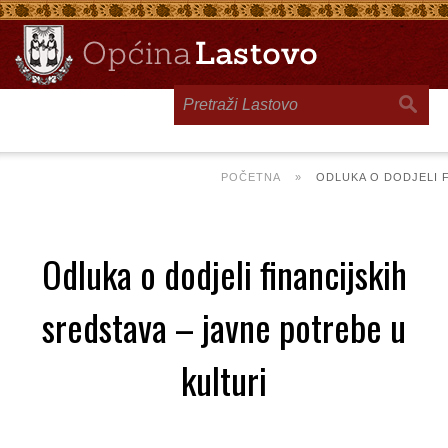
Toggle
navigation
POČETNA
»
ODLUKA O DODJELI F
Odluka o dodjeli financijskih
sredstava – javne potrebe u
kulturi