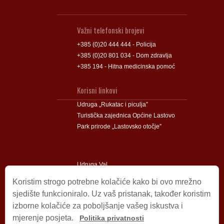
Važni telefonski brojevi
+385 (0)20 444 444 - Policija
+385 (0)20 801 034 - Dom zdravlja
+385 194 - Hitna medicinska pomoć
Korisni linkovi
Udruga „Rukatac i piculja”
Turistička zajednica Općine Lastovo
Park prirode „Lastovsko otočje”
Udruga Val
Udruga Lastovski Poklad
Koristim strogo potrebne kolačiće kako bi ovo mrežno
sjedište funkcioniralo. Uz vaš pristanak, također koristim
izborne kolačiće za poboljšanje vašeg iskustva i
Impressum
mjerenje posjeta.
Politika privatnosti