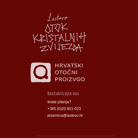
Općina Lastovo
Općina Lastovo
Dom kulture
Dom kulture
Dječji vrtić
Dječji vrtić
Groblje
Groblje
Kontaktirajte nas
Imate pitanja?
+385 (0)20 801-023
pisarnica@lastovo.hr