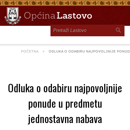
Toggle
navigation
POČETNA
»
ODLUKA O ODABIRU NAJPOVOLJNIJE PONUD
Odluka o odabiru najpovoljnije
ponude u predmetu
jednostavna nabava