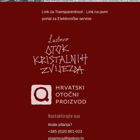
munalac
munalac
|
Link za Transparentnost
Link na javni
portal za Elektroničke servise
Općina Lastovo
Općina Lastovo
Dom kulture
Dom kulture
Dječji vrtić
Dječji vrtić
Groblje
Groblje
Kontaktirajte nas
Imate pitanja?
+385 (0)20 801-023
pisarnica@lastovo.hr