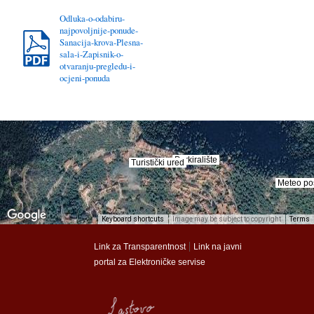
Odluka-o-odabiru-
najpovoljnije-ponude-
Sanacija-krova-Plesna-
sala-i-Zapisnik-o-
otvaranju-pregledu-i-
ocjeni-ponuda
Parkiralište
Parkiralište
Turistički ured
Turistički ured
Meteo po
Meteo po
Keyboard shortcuts
Image may be subject to copyright
Terms
munalac
munalac
|
Link za Transparentnost
Link na javni
portal za Elektroničke servise
Općina Lastovo
Općina Lastovo
Dom kulture
Dom kulture
Dječji vrtić
Dječji vrtić