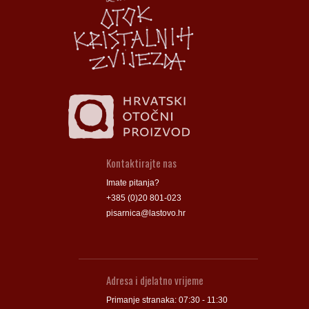
Groblje
Groblje
Kontaktirajte nas
Imate pitanja?
+385 (0)20 801-023
pisarnica@lastovo.hr
Adresa i djelatno vrijeme
Primanje stranaka: 07:30 - 11:30