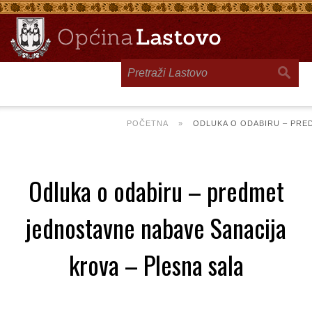
Toggle
navigation
POČETNA
»
ODLUKA O ODABIRU – PRE
Odluka o odabiru – predmet
jednostavne nabave Sanacija
krova – Plesna sala