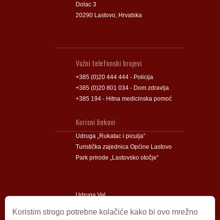
Dolac 3
20290 Lastovo, Hrvatska
Važni telefonski brojevi
+385 (0)20 444 444 - Policija
+385 (0)20 801 034 - Dom zdravlja
+385 194 - Hitna medicinska pomoć
Korisni linkovi
Udruga „Rukatac i piculja”
Turistička zajednica Općine Lastovo
Park prirode „Lastovsko otočje”
Udruga Val
Udruga Lastovski Poklad
Koristim strogo potrebne kolačiće kako bi ovo mrežno