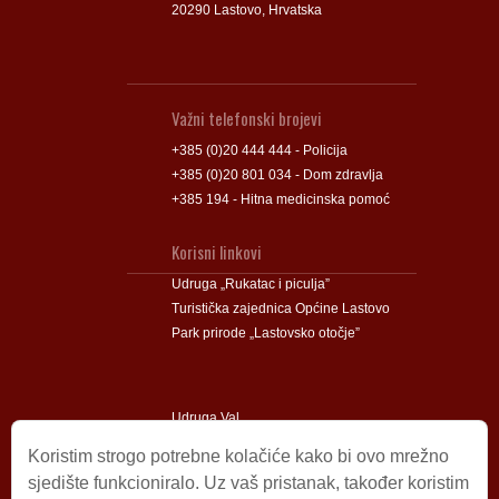
20290 Lastovo, Hrvatska
Važni telefonski brojevi
+385 (0)20 444 444 - Policija
+385 (0)20 801 034 - Dom zdravlja
+385 194 - Hitna medicinska pomoć
Korisni linkovi
Udruga „Rukatac i piculja”
Turistička zajednica Općine Lastovo
Park prirode „Lastovsko otočje”
Udruga Val
Udruga Lastovski Poklad
Koristim strogo potrebne kolačiće kako bi ovo mrežno
sjedište funkcioniralo. Uz vaš pristanak, također koristim