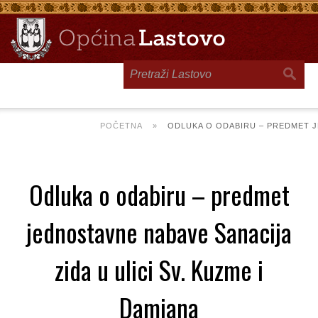
Toggle
navigation
POČETNA
»
ODLUKA O ODABIRU – PREDMET JE
Odluka o odabiru – predmet
jednostavne nabave Sanacija
zida u ulici Sv. Kuzme i
Damjana