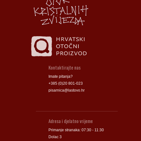
Groblje
Groblje
Kontaktirajte nas
Imate pitanja?
+385 (0)20 801-023
pisarnica@lastovo.hr
Adresa i djelatno vrijeme
Primanje stranaka: 07:30 - 11:30
Dolac 3