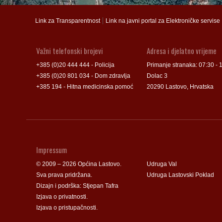
Groblje
Groblje
|
Link za Transparentnost
Link na javni portal za Elektroničke servise
Važni telefonski brojevi
Adresa i djelatno vrijeme
+385 (0)20 444 444 - Policija
Primanje stranaka: 07:30 - 
+385 (0)20 801 034 - Dom zdravlja
Dolac 3
+385 194 - Hitna medicinska pomoć
20290 Lastovo, Hrvatska
Impressum
© 2009 – 2026 Općina Lastovo.
Udruga Val
Sva prava pridržana.
Udruga Lastovski Poklad
Dizajn i podrška:
Stjepan Tafra
Izjava o privatnosti
.
Izjava o pristupačnosti
.