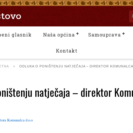
beni glasnik
Naša općina
Samouprava
Kontakt
ETNA
»
ODLUKA O PONIŠTENJU NATJEČAJA – DIREKTOR KOMUNALCA
ništenju natječaja – direktor Kom
ktora Komunalca d.o.o