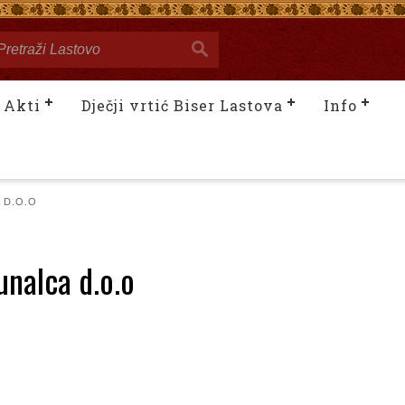
Akti
Dječji vrtić Biser Lastova
Info
 D.O.O
unalca d.o.o