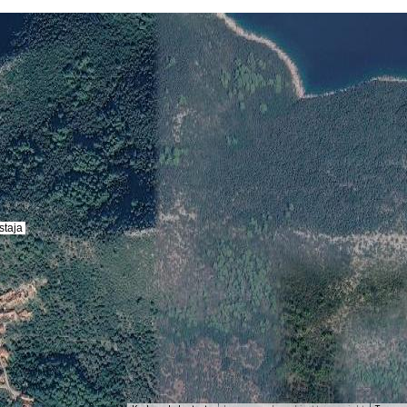
staja
staja