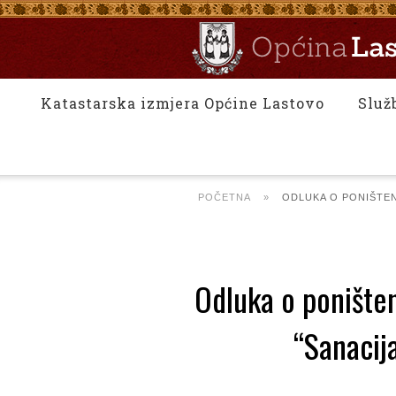
Katastarska izmjera Općine Lastovo
Služ
POČETNA
»
ODLUKA O PONIŠTEN
Odluka o ponište
“Sanacij