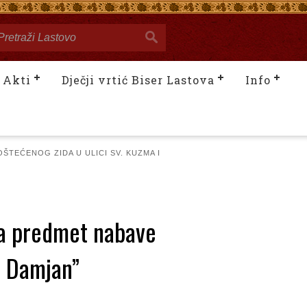
Akti
Dječji vrtić Biser Lastova
Info
TEĆENOG ZIDA U ULICI SV. KUZMA I
za predmet nabave
i Damjan”