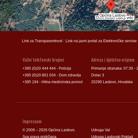
Općina Lastovo
Općina Lastovo
Dom kulture
Dom kulture
Dječji vrtić
Dječji vrtić
Groblje
Groblje
|
Link za Transparentnost
Link na javni portal za Elektroničke servise
Važni telefonski brojevi
Adresa i djelatno vrijeme
+385 (0)20 444 444 - Policija
Primanje stranaka: 07:30 - 
+385 (0)20 801 034 - Dom zdravlja
Dolac 3
+385 194 - Hitna medicinska pomoć
20290 Lastovo, Hrvatska
Impressum
© 2009 – 2026 Općina Lastovo.
Udruga Val
Sva prava pridržana.
Udruga Lastovski Poklad