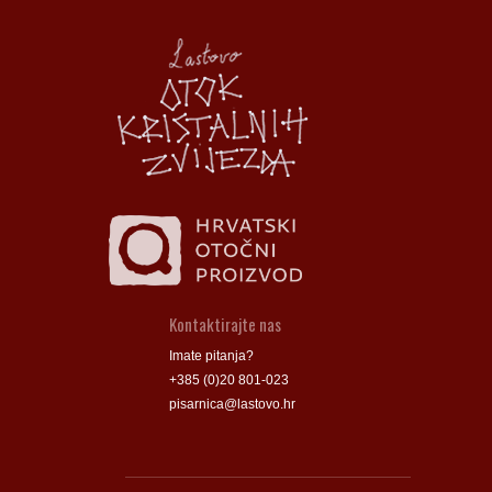
Općina Lastovo
Općina Lastovo
Dom kulture
Dom kulture
Dječji vrtić
Dječji vrtić
Groblje
Groblje
Kontaktirajte nas
Imate pitanja?
+385 (0)20 801-023
pisarnica@lastovo.hr