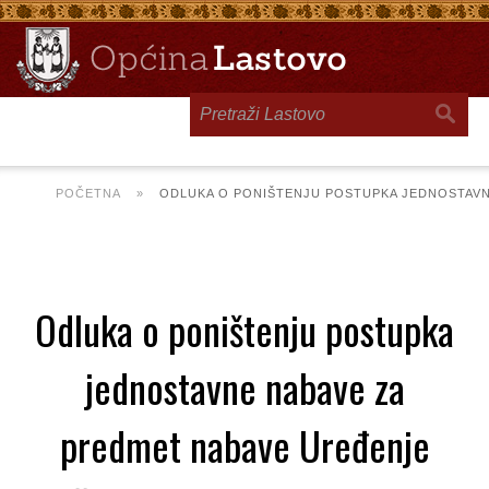
Toggle
navigation
POČETNA
»
ODLUKA O PONIŠTENJU POSTUPKA JEDNOSTAVNE
Odluka o poništenju postupka
jednostavne nabave za
predmet nabave Uređenje