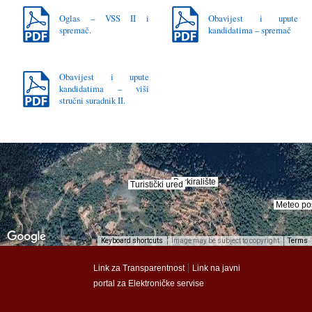
Oglas – VSS II i
Obavijest i upute
spremač.
kandidatima – spremač
Obavijest i upute
kandidatima – viši
stručni suradnik II.
Parkiralište
Parkiralište
Turistički ured
Turistički ured
Meteo po
Meteo po
Keyboard shortcuts
Image may be subject to copyright
Terms
munalac
munalac
|
Link za Transparentnost
Link na javni
portal za Elektroničke servise