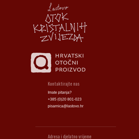
Općina Lastovo
Općina Lastovo
Dom kulture
Dom kulture
Dječji vrtić
Dječji vrtić
Groblje
Groblje
Kontaktirajte nas
Imate pitanja?
+385 (0)20 801-023
pisarnica@lastovo.hr
Adresa i djelatno vrijeme