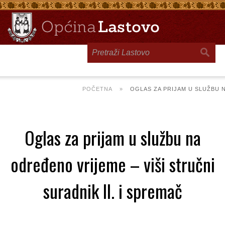
Toggle
navigation
POČETNA
»
OGLAS ZA PRIJAM U SLUŽBU N
Oglas za prijam u službu na
određeno vrijeme – viši stručni
suradnik II. i spremač