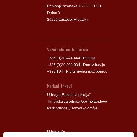
Primanje stranaka: 07:30 - 11:30
Dolac 3
20290 Lastovo, Hrvatska
Važni telefonski brojevi
+385 (0)20 444 444 - Policija
+385 (0)20 801 034 - Dom zdravlja
+385 194 - Hitna medicinska pomoć
Korisni linkovi
Udruga „Rukatac i piculja”
Turistička zajednica Općine Lastovo
Park prirode „Lastovsko otočje”
Udruga Val