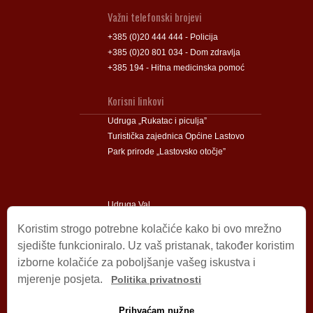
Važni telefonski brojevi
+385 (0)20 444 444 - Policija
+385 (0)20 801 034 - Dom zdravlja
+385 194 - Hitna medicinska pomoć
Korisni linkovi
Udruga „Rukatac i piculja”
Turistička zajednica Općine Lastovo
Park prirode „Lastovsko otočje”
Udruga Val
Udruga Lastovski Poklad
Koristim strogo potrebne kolačiće kako bi ovo mrežno
sjedište funkcioniralo. Uz vaš pristanak, također koristim
izborne kolačiće za poboljšanje vašeg iskustva i
Impressum
mjerenje posjeta.
Politika privatnosti
© 2009 – 2026 Općina Lastovo.
Sva prava pridržana.
Prihvaćam nužne