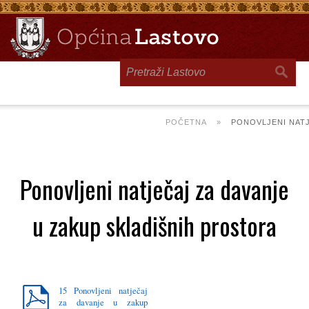
Toggle
navigation
POČETNA
»
PONOVLJENI NATJ
Ponovljeni natječaj za davanje
u zakup skladišnih prostora
15 Ponovljeni natječaj
za davanje u zakup