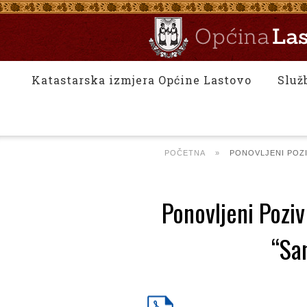
Katastarska izmjera Općine Lastovo
Služ
POČETNA
»
PONOVLJENI POZI
Ponovljeni Pozi
“San