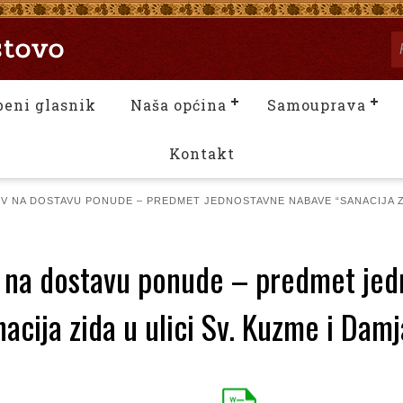
beni glasnik
Naša općina
Samouprava
Kontakt
V NA DOSTAVU PONUDE – PREDMET JEDNOSTAVNE NABAVE “SANACIJA ZID
v na dostavu ponude – predmet je
acija zida u ulici Sv. Kuzme i Dam