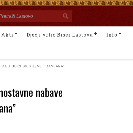
Akti
Dječji vrtić Biser Lastova
Info
A U ULICI SV. KUZME I DAMJANA”
dnostavne nabave
jana”