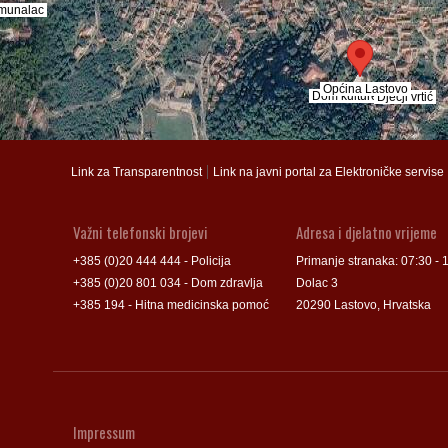
munalac
munalac
Općina Lastovo
Općina Lastovo
Dom kulture
Dom kulture
Dječji vrtić
Dječji vrtić
Groblje
Groblje
|
Link za Transparentnost
Link na javni portal za Elektroničke servise
Važni telefonski brojevi
Adresa i djelatno vrijeme
+385 (0)20 444 444 - Policija
Primanje stranaka: 07:30 - 
+385 (0)20 801 034 - Dom zdravlja
Dolac 3
+385 194 - Hitna medicinska pomoć
20290 Lastovo, Hrvatska
Impressum