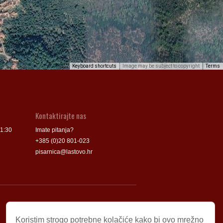
Keyboard shortcuts
Image may be subject to copyright
Terms
Kontaktirajte nas
11:30
Imate pitanja?
+385 (0)20 801-023
pisarnica@lastovo.hr
Korisni linkovi
Koristim strogo potrebne kolačiće kako bi ovo mrežno