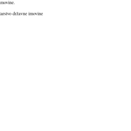
imovine.
starstvo državne imovine