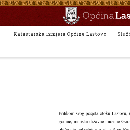
Katastarska izmjera Općine Lastovo
Služ
Prilikom svog posjeta otoku Lastovu, 
godine, ministar državne imovine Gor
obišao je nekretnine u vlasništvu Re