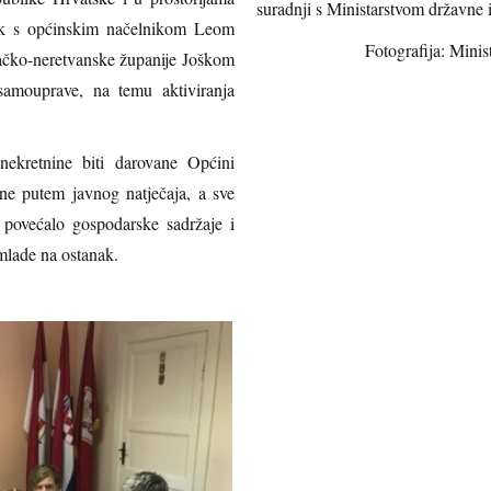
suradnji s Ministarstvom državne 
ak s općinskim načelnikom Leom
Fotografija: Mini
čko-neretvanske županije Joškom
samouprave, na temu aktiviranja
nekretnine biti darovane Općini
rane putem javnog natječaja, a sve
u povećalo gospodarske sadržaje i
 mlade na ostanak.