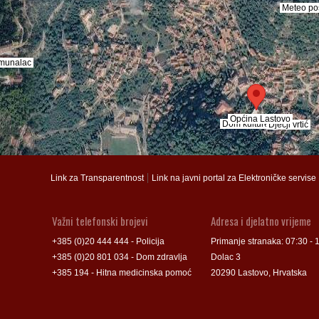
Meteo po
Meteo po
munalac
munalac
Općina Lastovo
Općina Lastovo
Dom kulture
Dom kulture
Dječji vrtić
Dječji vrtić
Groblje
Groblje
|
Link za Transparentnost
Link na javni portal za Elektroničke servise
Važni telefonski brojevi
Adresa i djelatno vrijeme
+385 (0)20 444 444 - Policija
Primanje stranaka: 07:30 - 
+385 (0)20 801 034 - Dom zdravlja
Dolac 3
+385 194 - Hitna medicinska pomoć
20290 Lastovo, Hrvatska