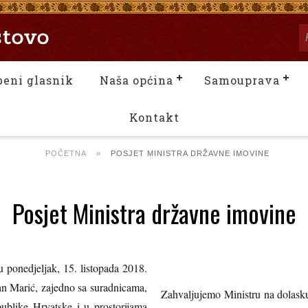
beni glasnik
Naša općina
Samouprava
Kontakt
POČETNA
»
POSJET MINISTRA DRŽAVNE IMOVINE
Posjet Ministra državne imovine
u ponedjeljak, 15. listopada 2018.
an Marić, zajedno sa suradnicama,
Zahvaljujemo Ministru na dolasku
publike Hrvatske i u prostorijama