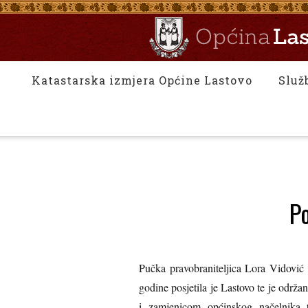
Katastarska izmjera Općine Lastovo
Služ
Po
Pučka pravobraniteljica Lora Vidović 
godine posjetila je Lastovo te je održ
i zamjenicom općinskog načelnika t