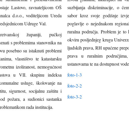
postaje Lastovo, ravnateljicom OŠ
suzbijanja diskriminacije, o če
alca d.o.o., voditeljicom Ureda
sabor kroz svoje godišnje izvj
predsjednicom Udruge Val.
poglavlje o nejednakom region
ruralna područja. Problem je to koji je prepoznao i UN, pa su tako u
retvanskoj županiji, pučkoj
okviru posljednjeg kruga Univerzalnog periodičkog preglednika o stanju
upoznati s problemima stanovnika na
ljudskih prava, RH upućene preporuke koje se odnose na zaštitu ljudskih
prava u ruralnim područjima, posebice na pristup zdravstvenim
đanima, vlasništvo te katastarsku
ustanovama te na dostu
prometnu izoliranost, nemogućnost
astova u VII. skupinu indeksa
foto-1-3
 komunalne usluge, školovanje na
foto-2-2
tu, sigurnost, socijalnu zaštitu i
foto-3-2
 od požara, a sudionici sastanka
roblematikom rada institucija.