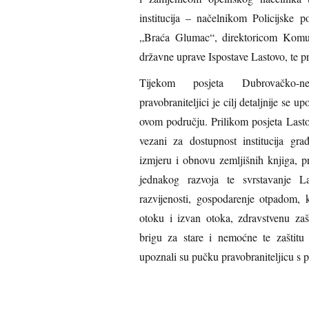
institucija – načelnikom Policijske 
„Braća Glumac“, direktoricom Komun
državne uprave Ispostave Lastovo, te 
Tijekom posjeta Dubrovačko-ne
pravobraniteljici je cilj detaljnije se 
ovom području. Prilikom posjeta Lastovu posebno su istaknuti problemi
vezani za dostupnost institucija gra
izmjeru i obnovu zemljišnih knjiga, 
jednakog razvoja te svrstavanje L
razvijenosti, gospodarenje otpadom,
otoku i izvan otoka, zdravstvenu zašti
brigu za stare i nemoćne te zaštitu
upoznali su pučku pravobraniteljicu s p