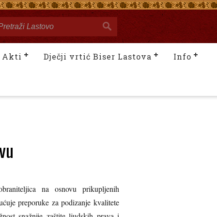
Akti
Dječji vrtić Biser Lastova
Info
ovu
raniteljica na osnovu prikupljenih
ućuje preporuke za podizanje kvalitete
nost snažnije zaštite ljudskih prava i