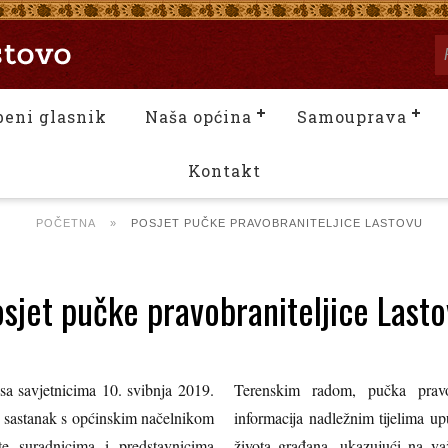
beni glasnik
Naša općina
Samouprava
Kontakt
POČETNA
»
POSJET PUČKE PRAVOBRANITELJICE LASTOVU
sjet pučke pravobraniteljice Last
sa savjetnicima 10. svibnja 2019.
Terenskim radom, pučka pravob
an sastanak s općinskim načelnikom
informacija nadležnim tijelima up
e suradnicima i predstavnicima
života građana, ukazujući na važ