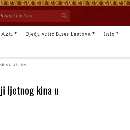
Akti
Dječji vrtić Biser Lastova
Info
KINA U UBLIMA
i ljetnog kina u