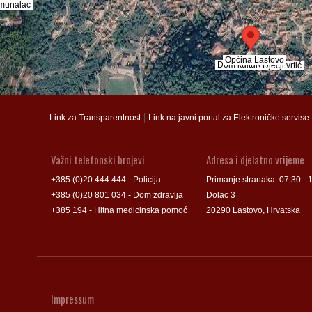
munalac
munalac
Općina Lastovo
Općina Lastovo
Dom kulture
Dom kulture
Dječji vrtić
Dječji vrtić
Groblje
Groblje
|
Link za Transparentnost
Link na javni portal za Elektroničke servise
Važni telefonski brojevi
Adresa i djelatno vrijeme
+385 (0)20 444 444 - Policija
Primanje stranaka: 07:30 - 
+385 (0)20 801 034 - Dom zdravlja
Dolac 3
+385 194 - Hitna medicinska pomoć
20290 Lastovo, Hrvatska
Impressum