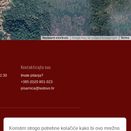
Keyboard shortcuts
Image may be subject to copyright
Terms
Kontaktirajte nas
11:30
Imate pitanja?
+385 (0)20 801-023
pisarnica@lastovo.hr
Korisni linkovi
Koristim strogo potrebne kolačiće kako bi ovo mrežno