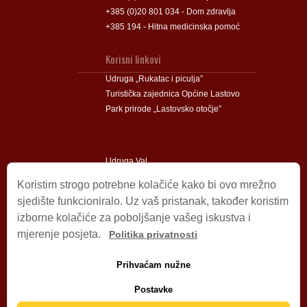
+385 (0)20 801 034 - Dom zdravlja
+385 194 - Hitna medicinska pomoć
Korisni linkovi
Udruga „Rukatac i piculja”
Turistička zajednica Općine Lastovo
Park prirode „Lastovsko otočje”
Udruga Val
Udruga Lastovski Poklad
Koristim strogo potrebne kolačiće kako bi ovo mrežno
sjedište funkcioniralo. Uz vaš pristanak, također koristim
izborne kolačiće za poboljšanje vašeg iskustva i
Impressum
mjerenje posjeta.
Politika privatnosti
© 2009 – 2026 Općina Lastovo.
Sva prava pridržana.
Prihvaćam nužne
Dizajn i podrška:
Stjepan Tafra
Izjava o privatnosti
.
Postavke
Izjava o pristupačnosti
.