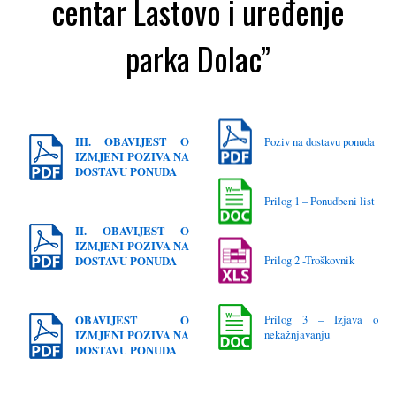
centar Lastovo i uređenje
parka Dolac”
III. OBAVIJEST O
Poziv na dostavu ponuda
IZMJENI POZIVA NA
DOSTAVU PONUDA
Prilog 1 – Ponudbeni list
II. OBAVIJEST O
IZMJENI POZIVA NA
Prilog 2 -Troškovnik
DOSTAVU PONUDA
Prilog 3 – Izjava o
OBAVIJEST O
nekažnjavanju
IZMJENI POZIVA NA
DOSTAVU PONUDA