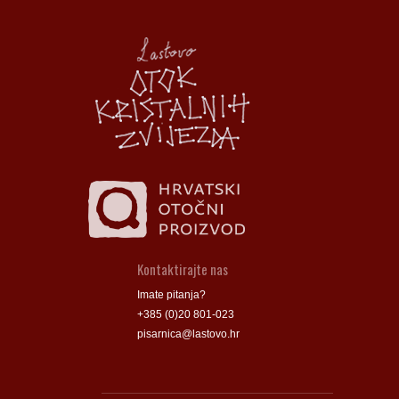
Općina Lastovo
Općina Lastovo
Dom kulture
Dom kulture
Dječji vrtić
Dječji vrtić
Groblje
Groblje
Kontaktirajte nas
Imate pitanja?
+385 (0)20 801-023
pisarnica@lastovo.hr