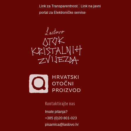
munalac
munalac
|
Link za Transparentnost
Link na javni
portal za Elektroničke servise
Općina Lastovo
Općina Lastovo
Dom kulture
Dom kulture
Dječji vrtić
Dječji vrtić
Groblje
Groblje
Kontaktirajte nas
Imate pitanja?
+385 (0)20 801-023
pisarnica@lastovo.hr